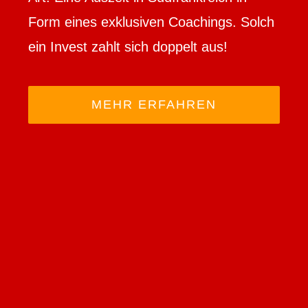
super Gedankenstütze und extrem
Form eines exklusiven Coachings. Solch
motivierend!
ein Invest zahlt sich doppelt aus!
Das Coaching durch Eike ist eine
gute sehr Entscheidung und mein
MEHR ERFAHREN
Weg ist noch nicht zu Ende!
Generalvertretung Allianz Deutschland